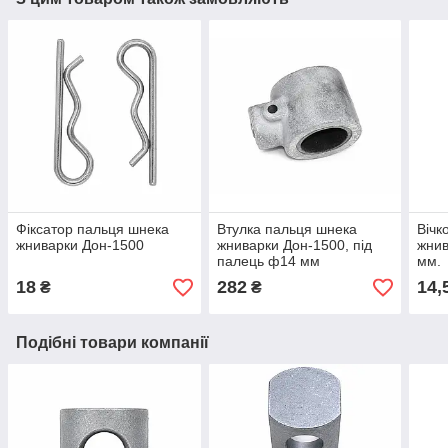
Фіксатор пальця шнека
Втулка пальця шнека
Вічк
жниварки Дон-1500
жниварки Дон-1500, під
жнив
палець ф14 мм
мм.
18
282
14,
₴
₴
Подібні товари компанії