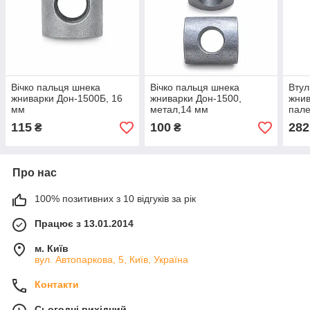
Вічко пальця шнека
Вічко пальця шнека
Втул
жниварки Дон-1500Б, 16
жниварки Дон-1500,
жнив
мм
метал,14 мм
пал
115
100
282
₴
₴
Про нас
100% позитивних з 10 відгуків за рік
Працює з 13.01.2014
м. Київ
вул. Автопаркова, 5, Київ, Україна
Контакти
Сьогодні вихідний