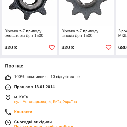
Зірочка z-7 приводу
Зірочка z-7 приводу
Зіро
елеваторів Дон-1500
шнеків Дон-1500
МКШ
320
320
680
₴
₴
Про нас
100% позитивних з 10 відгуків за рік
Працює з 13.01.2014
м. Київ
вул. Автопаркова, 5, Київ, Україна
Контакти
Сьогодні вихідний
Показати весь графік роботи