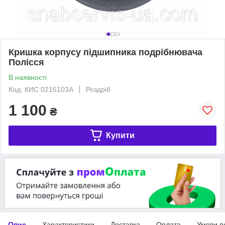
Кришка корпусу підшипника подрібнювача
Полісся
В наявності
Код: КИС 0216103А
Роздріб
1 100
₴
Купити
Опис
Характеристики
Доставка
Оплата
Умови п