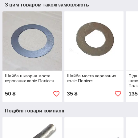
З цим товаром також замовляють
Шайба шкворня моста
Шайба моста керованих
Підш
керованих коліс Полісся
коліс Полісся
шкво
Полі
50
35
135
₴
₴
Подібні товари компанії