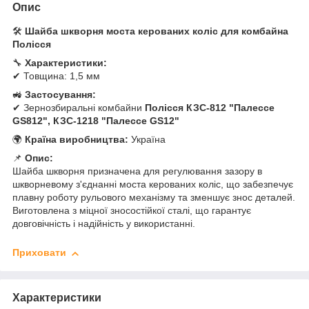
Опис
🛠
Шайба шкворня моста керованих коліс для комбайна
Полісся
🔧
Характеристики:
✔ Товщина: 1,5 мм
🚜
Застосування:
✔ Зернозбиральні комбайни
Полісся КЗС-812 "Палессе
GS812", КЗС-1218 "Палессе GS12"
🌍
Країна виробництва:
Україна
📌
Опис:
Шайба шкворня призначена для регулювання зазору в
шкворневому з'єднанні моста керованих коліс, що забезпечує
плавну роботу рульового механізму та зменшує знос деталей.
Виготовлена з міцної зносостійкої сталі, що гарантує
довговічність і надійність у використанні.
Приховати
Характеристики