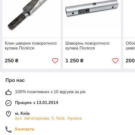
Клин шворня поворотного
Шкворінь поворотного
Обо
кулака Полісся
кулака Полісся
шкво
250
1 250
200
₴
₴
Про нас
100% позитивних з 10 відгуків за рік
Працює з 13.01.2014
м. Київ
вул. Автопаркова, 5, Київ, Україна
Контакти