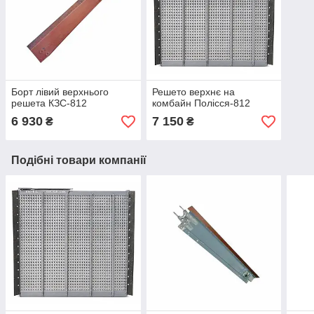
Борт лівий верхнього
Решето верхнє на
решета КЗС-812
комбайн Полісся-812
6 930
7 150
₴
₴
Подібні товари компанії