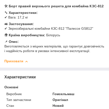
🛠
Борт правий верхнього решета для комбайна КЗС-812
🔧
Характеристики:
✔ Вага: 17,2 кг
🚜
Застосування:
✔ Зернозбиральні комбайни КЗС-812 "Палессе GS812"
🌍
Країна виробництва:
Білорусь
📌
Опис:
Виготовляється з міцних матеріалів, що гарантує довговічність
і надійність роботи в умовах інтенсивної експлуатації.
Приховати
Характеристики
Основні
Виробник
Гомсельмаш
Тип запчастини
Оригінал
Стан
Новий