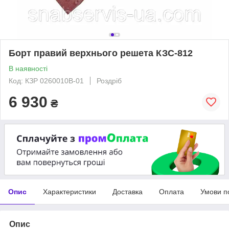
Борт правий верхнього решета КЗС-812
В наявності
Код: КЗР 0260010В-01
Роздріб
6 930
₴
Опис
Характеристики
Доставка
Оплата
Умови п
Опис