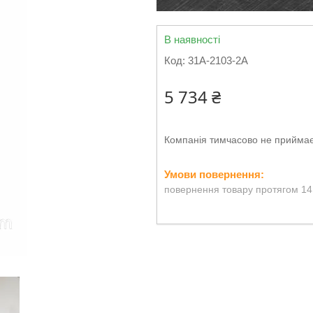
В наявності
Код:
31А-2103-2А
5 734 ₴
Компанія тимчасово не прийма
повернення товару протягом 14