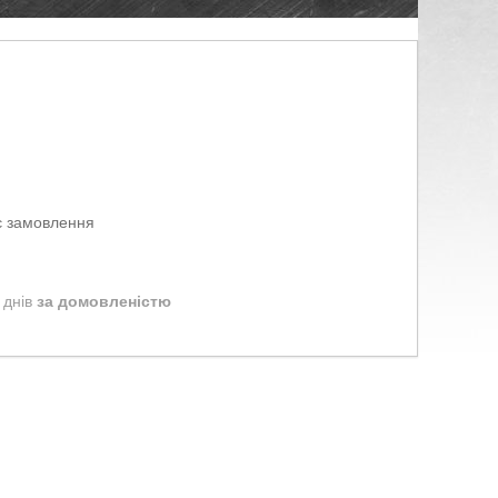
є замовлення
 днів
за домовленістю