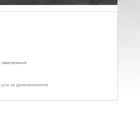
є замовлення
 днів
за домовленістю