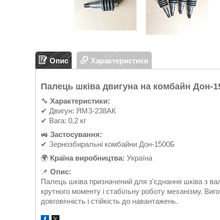
Опис
Характеристики
Палець шківа двигуна на комбайн Дон-1
🔧
Характеристики:
✔ Двигун: ЯМЗ-238АК
✔ Вага: 0,2 кг
🚜
Застосування:
✔ Зернозбиральні комбайни Дон-1500Б
🌍
Країна виробництва:
Україна
📌
Опис:
Палець шківа призначений для з'єднання шківа з в
крутного моменту і стабільну роботу механізму. Виго
довговічність і стійкість до навантажень.