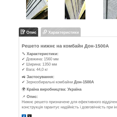
Опис
Характеристики
Решето нижнє на комбайн Дон-1500А
🔧
Характеристики:
✔ Довжина: 1560 мм
✔ Ширина: 1350 мм
✔ Вага: 44,0 кг
🚜
Застосування:
✔ Зернозбиральні комбайни
Дон-1500А
🌍
Країна виробництва:
Україна
📌
Опис:
Нижнє решето призначене для ефективного відділенн
конструкція гарантує надійність і довговічність при і