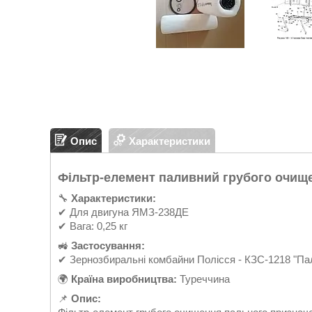
Опис
Характеристики
Фільтр-елемент паливний грубого очище
🔧
Характеристики:
✔ Для двигуна ЯМЗ-238ДЕ
✔ Вага: 0,25 кг
🚜
Застосування:
✔ Зернозбиральні комбайни Полісся - КЗС-1218 "П
🌍
Країна виробництва:
Туреччина
📌
Опис: