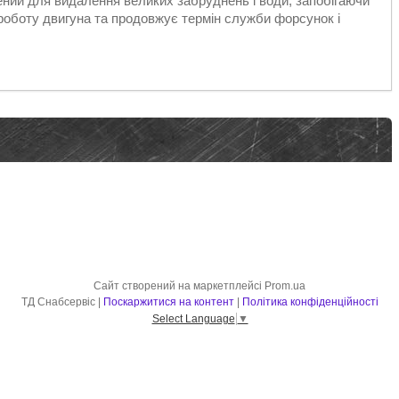
ний для видалення великих забруднень і води, запобігаючи
роботу двигуна та продовжує термін служби форсунок і
Сайт створений на маркетплейсі
Prom.ua
ТД Снабсервіс |
Поскаржитися на контент
|
Політика конфіденційності
Select Language
▼