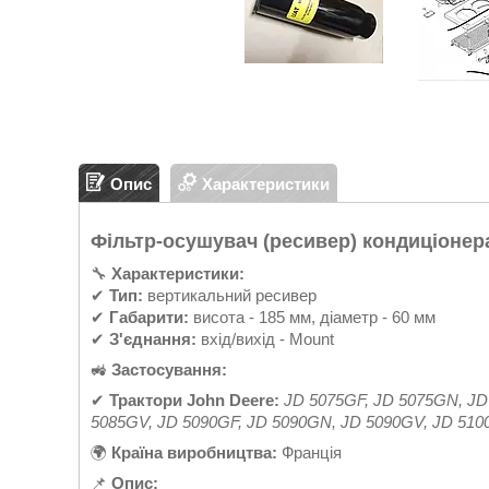
Опис
Характеристики
Фільтр-осушувач (ресивер) кондиціонера
🔧
Характеристики:
✔
Тип:
вертикальний ресивер
✔
Габарити:
висота - 185 мм, діаметр - 60 мм
✔
З'єднання:
вхід/вихід - Mount
🚜
Застосування:
✔
Трактори John Deere:
JD 5075GF, JD 5075GN, JD
5085GV, JD 5090GF, JD 5090GN, JD 5090GV, JD 510
🌍
Країна виробництва:
Франція
📌
Опис: