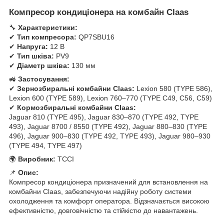
Компресор кондиціонера на комбайн Claas
🔧
Характеристики:
✔
Тип компресора:
QP7SBU16
✔
Напруга:
12 В
✔
Тип шківа:
PV9
✔
Діаметр шківа:
130 мм
🚜
Застосування:
✔
Зернозбиральні комбайни Claas:
Lexion 580 (TYPE 586),
Lexion 600 (TYPE 589), Lexion 760–770 (TYPE C49, C56, C59)
✔
Кормозбиральні комбайни Claas:
Jaguar 810 (TYPE 495), Jaguar 830–870 (TYPE 492, TYPE
493), Jaguar 8700 / 8550 (TYPE 492), Jaguar 880–830 (TYPE
496), Jaguar 900–830 (TYPE 492, TYPE 493), Jaguar 980–930
(TYPE 494, TYPE 497)
🌍
Виробник:
TCCI
📌
Опис:
Компресор кондиціонера призначений для встановлення на
комбайни Claas, забезпечуючи надійну роботу системи
охолодження та комфорт оператора. Відзначається високою
ефективністю, довговічністю та стійкістю до навантажень.