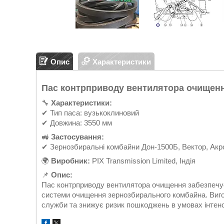
Опис
Характеристики
Пас контрприводу вентилятора очищенн
🔧
Характеристики:
✔ Тип паса: вузькоклиновий
✔ Довжина: 3550 мм
🚜
Застосування:
✔ Зернозбиральні комбайни Дон-1500Б, Вектор, Акр
🌍
Виробник:
PIX Transmission Limited, Індія
📌
Опис:
Пас контрприводу вентилятора очищення забезпечує 
системи очищення зернозбирального комбайна. Вигот
служби та знижує ризик пошкоджень в умовах інтенс