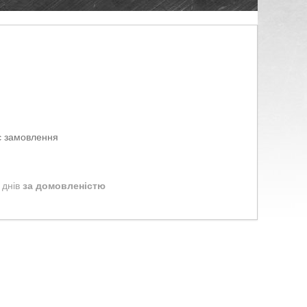
є замовлення
 днів
за домовленістю