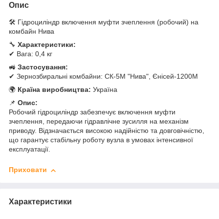
Опис
🛠 Гідроциліндр включення муфти зчеплення (робочий) на
комбайн Нива
🔧
Характеристики:
✔ Вага: 0,4 кг
🚜
Застосування:
✔ Зернозбиральні комбайни: СК-5М "Нива", Єнісей-1200М
🌍
Країна виробництва:
Україна
📌
Опис:
Робочий гідроциліндр забезпечує включення муфти
зчеплення, передаючи гідравлічне зусилля на механізм
приводу. Відзначається високою надійністю та довговічністю,
що гарантує стабільну роботу вузла в умовах інтенсивної
експлуатації.
Приховати
Характеристики