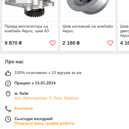
Привід вентилятора на
Шків натяжний на комбайн
Шків
комбайн Акрос, шків А3
Акрос
двиг
Акро
9 870
2 180
4 1
₴
₴
Про нас
100% позитивних з 10 відгуків за рік
Працює з 13.01.2014
м. Київ
вул. Автопаркова, 5, Київ, Україна
Контакти
Сьогодні вихідний
Показати весь графік роботи