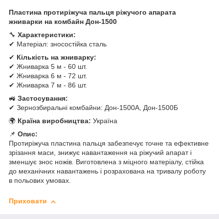
Пластина протиріжуча пальця ріжучого апарата
жниварки на комбайн Дон-1500
🔧
Характеристики:
✔ Матеріал: зносостійка сталь
✔
Кількість на жниварку:
✔ Жниварка 5 м - 60 шт.
✔ Жниварка 6 м - 72 шт.
✔ Жниварка 7 м - 86 шт.
🚜
Застосування:
✔ Зернозбиральні комбайни: Дон-1500А, Дон-1500Б
🌍
Країна виробництва:
Україна
📌
Опис:
Протиріжуча пластина пальця забезпечує точне та ефективне
зрізання маси, знижує навантаження на ріжучий апарат і
зменшує знос ножів. Виготовлена з міцного матеріалу, стійка
до механічних навантажень і розрахована на тривалу роботу
в польових умовах.
Приховати