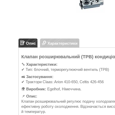
Опис
Характеристики
Клапан розширювальний (ТРВ) кондиціон
🔧
Характеристики:
✔ Тип: блочний, терморегулюючий вентиль (ТРВ)
🚜
Застосування:
✔ Трактори Claas: Arion 410-650, Celtis 426-456
🌍
Виробник:
Egelhof, Німеччина.
📌
Опис:
Клапан розширювальний регулює подачу холодоагент
ефективну роботу охолодження. Відзначається високо
й температур.