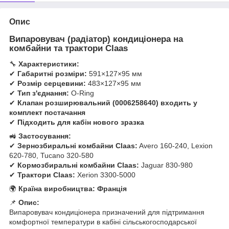
Опис
Випаровувач (радіатор) кондиціонера на
комбайни та трактори Claas
🔧
Характеристики:
✔
Габаритні розміри:
591×127×95 мм
✔
Розмір серцевини:
483×127×95 мм
✔
Тип з'єднання:
O-Ring
✔
Клапан розширювальний (0006258640) входить у
комплект постачання
✔
Підходить для кабін нового зразка
🚜
Застосування:
✔
Зернозбиральні комбайни Claas:
Avero 160-240, Lexion
620-780, Tucano 320-580
✔
Кормозбиральні комбайни Claas:
Jaguar 830-980
✔
Трактори Claas:
Xerion 3300-5000
🌍
Країна виробництва:
Франція
📌
Опис:
Випаровувач кондиціонера призначений для підтримання
комфортної температури в кабіні сільськогосподарської