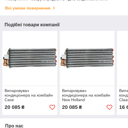
Всі умови повернення
Подібні товари компанії
Випаровувач
Випаровувач
Вип
кондиціонера на комбайн
кондиціонера на комбайн
конд
Case
New Holland
Claa
20 085
20 085
16 
₴
₴
Про нас