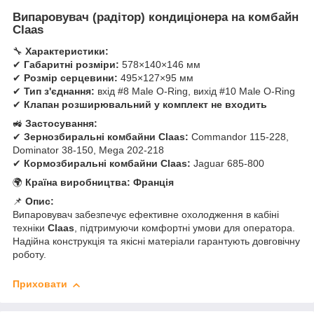
Випаровувач (радітор) кондиціонера на комбайн
Claas
🔧
Характеристики:
✔
Габаритні розміри:
578×140×146 мм
✔
Розмір серцевини:
495×127×95 мм
✔
Тип з'єднання:
вхід #8 Male O-Ring, вихід #10 Male O-Ring
✔
Клапан розширювальний у комплект не входить
🚜
Застосування:
✔
Зернозбиральні комбайни Claas:
Commandor 115-228,
Dominator 38-150, Mega 202-218
✔
Кормозбиральні комбайни Claas:
Jaguar 685-800
🌍
Країна виробництва:
Франція
📌
Опис:
Випаровувач забезпечує ефективне охолодження в кабіні
техніки
Claas
, підтримуючи комфортні умови для оператора.
Надійна конструкція та якісні матеріали гарантують довговічну
роботу.
Приховати