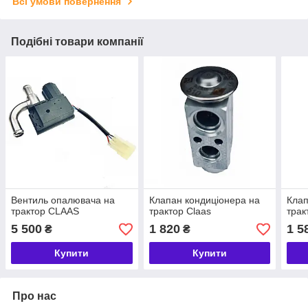
Всі умови повернення
Подібні товари компанії
Вентиль опалювача на
Клапан кондиціонера на
Клап
трактор CLAAS
трактор Claas
трак
5 500
1 820
1 5
₴
₴
Купити
Купити
Про нас