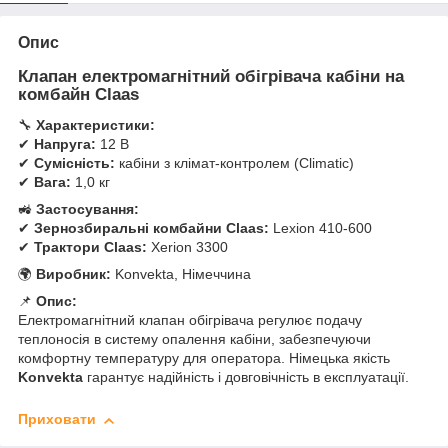
Опис
Клапан електромагнітний обігрівача кабіни на
комбайн Claas
🔧
Характеристики:
✔
Напруга:
12 В
✔
Сумісність:
кабіни з клімат-контролем (Climatic)
✔
Вага:
1,0 кг
🚜
Застосування:
✔
Зернозбиральні комбайни Claas:
Lexion 410-600
✔
Трактори Claas:
Xerion 3300
🌍
Виробник:
Konvekta, Німеччина
📌
Опис:
Електромагнітний клапан обігрівача регулює подачу
теплоносія в систему опалення кабіни, забезпечуючи
комфортну температуру для оператора. Німецька якість
Konvekta
гарантує надійність і довговічність в експлуатації.
Приховати