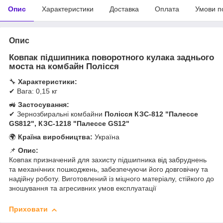
Опис
Характеристики
Доставка
Оплата
Умови п
Опис
Ковпак підшипника поворотного кулака заднього
моста на комбайн Полісся
🔧
Характеристики:
✔ Вага: 0,15 кг
🚜
Застосування:
✔ Зернозбиральні комбайни
Полісся КЗС-812 "Палессе
GS812", КЗС-1218 "Палессе GS12"
🌍
Країна виробництва:
Україна
📌
Опис:
Ковпак призначений для захисту підшипника від забруднень
та механічних пошкоджень, забезпечуючи його довговічну та
надійну роботу. Виготовлений із міцного матеріалу, стійкого до
зношування та агресивних умов експлуатації
Приховати