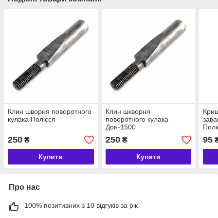
Клин шворня поворотного
Клин шкворня
Криш
кулака Полісся
поворотного кулака
зава
Дон-1500
Полі
250
250
95
₴
₴
Купити
Купити
Про нас
100% позитивних з 10 відгуків за рік