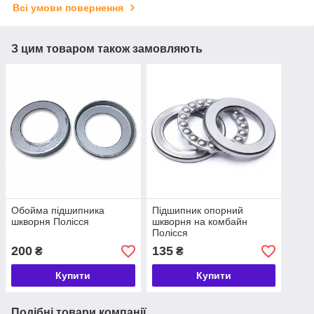
Всі умови повернення
З цим товаром також замовляють
Обойма підшипника
Підшипник опорний
шкворня Полісся
шкворня на комбайн
Полісся
200
135
₴
₴
Купити
Купити
Подібні товари компанії