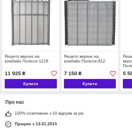
Решето верхнє на
Решето верхнє на
Реше
комбайн Полісся-1218
комбайн Полісся-812
верх
Полі
11 925
7 150
5 5
₴
₴
Купити
Купити
Про нас
100% позитивних з 10 відгуків за рік
Працює з 13.01.2014