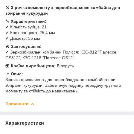
🛠
Зірочка комплекту з переобладнання комбайна для
збирання кукурудзи
🔧
Характеристики:
✔ Кількість зубців: 21
✔ Крок ланцюга: 25,4 мм
✔ Діаметр: 35 мм
🚜
Застосування:
✔ Зернозбиральні комбайни Полісся: КЗС-812 "Палессе
GS812", КЗС-1218 "Палессе GS12".
🌍
Країна виробництва:
Білорусь
📌
Опис:
Зірочка призначена для переобладнання комбайна при
збиранні кукурудзи. Забезпечує надійну передачу крутного
моменту та стійкість до навантажень.
Приховати
Характеристики