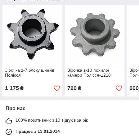
Зірочка z-7 блоку шнеків
Зірочка z-10 похилої
Зіро
Полісся
камери Полісся-1218
Полі
1 175
720
600
₴
₴
Про нас
100% позитивних з 10 відгуків за рік
Працює з 13.01.2014