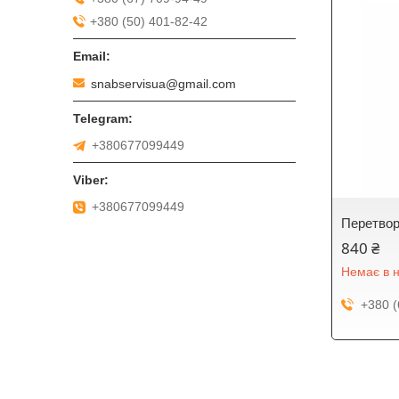
+380 (50) 401-82-42
snabservisua@gmail.com
+380677099449
+380677099449
Перетвор
840 ₴
Немає в н
+380 (