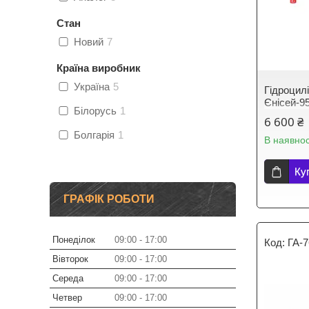
Стан
Новий
7
Країна виробник
Україна
5
Гідроцил
Єнісей-9
Білорусь
1
6 600 ₴
Болгарія
1
В наявнос
Ку
ГРАФІК РОБОТИ
Понеділок
09:00
17:00
ГА-
Вівторок
09:00
17:00
Середа
09:00
17:00
Четвер
09:00
17:00