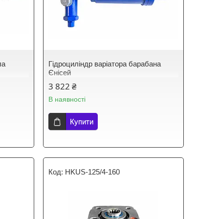
ла
Гідроциліндр варіатора барабана
Єнісей
3 822 ₴
В наявності
Купити
HKUS-125/4-160