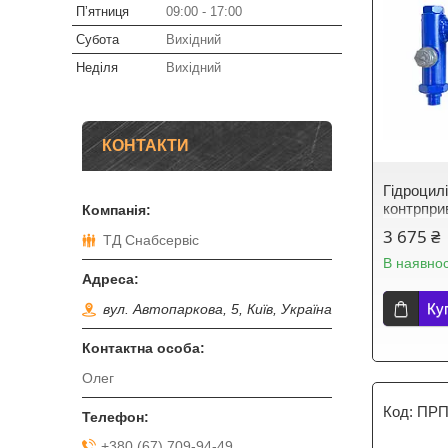
Пʼятниця
09:00
17:00
Субота
Вихідний
Неділя
Вихідний
КОНТАКТИ
Гідроцил
контрпри
3 675 ₴
ТД Снабсервіс
В наявнос
Ку
вул. Автопаркова, 5, Київ, Україна
Олег
ПРП
+380 (67) 709-94-49