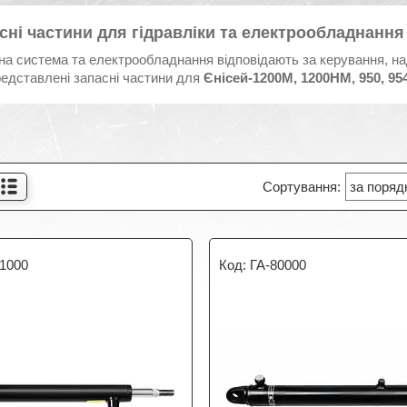
асні частини для гідравліки та електрообладнання
на система та електрообладнання відповідають за керування, на
редставлені запасні частини для
Єнісей-1200М, 1200НМ, 950, 95
81000
ГА-80000