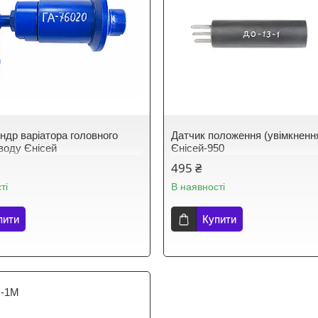
індр варіатора головного
Датчик положення (увімкненн
воду Єнісей
Єнісей-950
495 ₴
ті
В наявності
пити
Купити
-1М