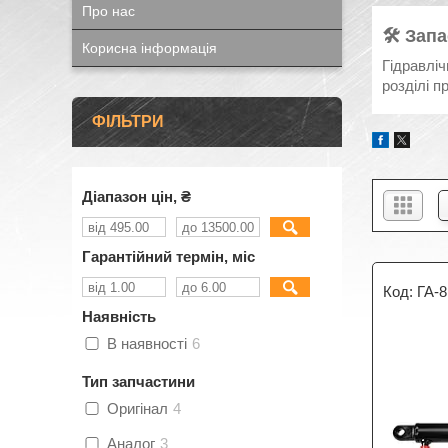
Про нас
🛠 Зап
Корисна інформація
Гідравліч
розділі п
ФІЛЬТРИ
Діапазон цін, ₴
Гарантійний термін, міс
ГА-
Наявність
В наявності
6
Тип запчастини
Оригінал
4
Аналог
3