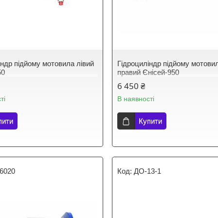
індр підйому мотовила лівий
Гідроциліндр підйому мотови
50
правий Єнісей-950
6 450 ₴
ті
В наявності
пити
Купити
76020
ДО-13-1