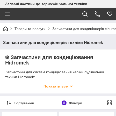
Запасні частини до зернозбиральної техніки.
Товари та послуги
Запчастини для кондиціонерів сільгос
Запчастини для кондиціонерів техніки Hidromek
❄️ Запчастини для кондиціювання
Hidromek
Запчастини для систем кондиціювання кабіни будівельної
техніки Hidromek:
Автогрейдери:
серія HMK MG
Показати все
Фронтальні навантажувачі:
серія HMK 600
Екскаватори:
серії HMK LC, HMK W
Екскаватори-навантажувачі:
HMK 102B, 102S, 62 SS
Сортування
0
Фільтри
Надійне кондиціювання для техніки Hidromek на будь-яких
будівельних майданчиках.