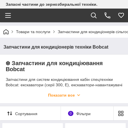
Запасні частини до зернозбиральної техніки.
Товари та послуги
Запчастини для кондиціонерів сільгос
Запчастини для кондиціонерів техніки Bobcat
❄️ Запчастини для кондиціювання
Bobcat
Запчастини для систем кондиціювання кабін спецтехніки
Bobcat: екскаватори (серії 300, E), екскаватори-навантажувачі
(B, BL), навантажувачі з бортовим поворотом (A, MT, S, T),
Показати все
телескопічні навантажувачі (T, TL, TR, V).
Сортування
0
Фільтри